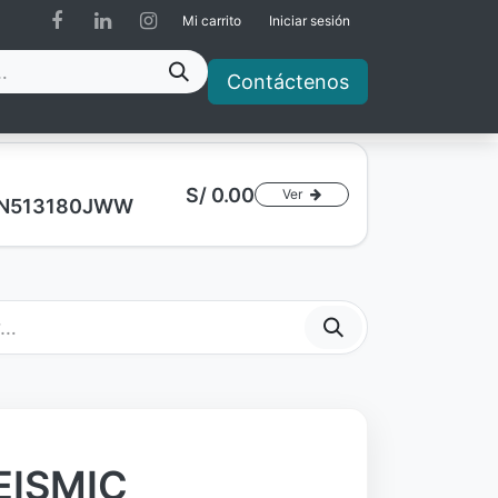
Mi carrito
Iniciar sesión
Contáctenos
S/
0.00
Ver
a AN513180JWW
EISMIC