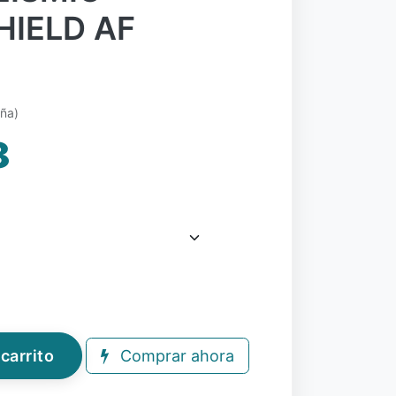
IELD AF
eña)
8
carrito
Comprar ahora