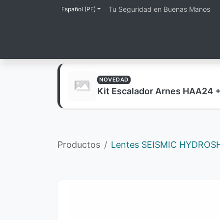
Tu Seguridad en Buenas Manos
Español (PE)
Inicio
Tienda
Lineas de Protección
NOVEDAD
Kit Escalador Arnes HAA24 
Productos
Lentes SEISMIC HYDROS