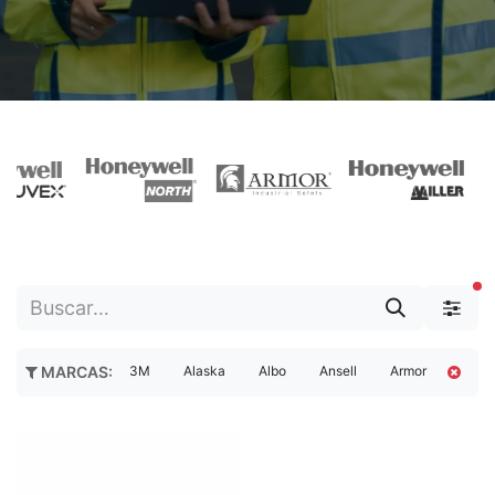
fi
3M
Alaska
Albo
Ansell
Armor
Arseg
MARCAS
: