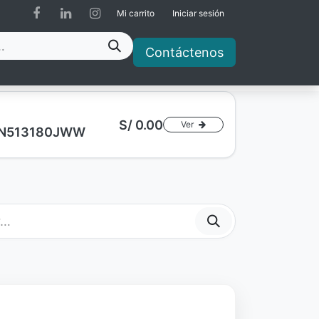
Mi carrito
Iniciar sesión
Contáctenos
S/
0.00
Ver
a AN513180JWW