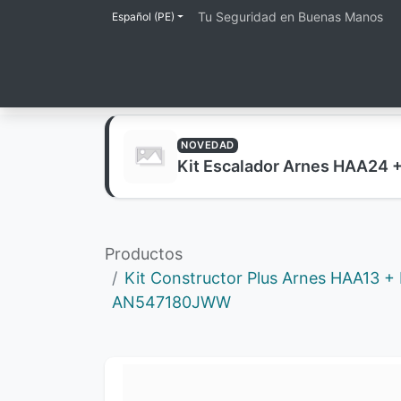
Tu Seguridad en Buenas Manos
Español (PE)
Inicio
Tienda
Lineas de Protección
NOVEDAD
Kit Escalador Arnes HAA24 
Productos
Kit Constructor Plus Arnes HAA13 + 
AN547180JWW