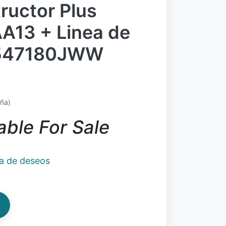
ructor Plus
A13 + Linea de
547180JWW
eña)
able For Sale
ta de deseos