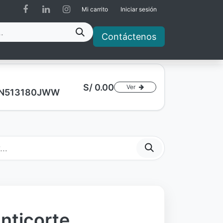
Mi carrito
Iniciar sesión
Contáctenos
S/
0.00
Ver
a AN513180JWW
nticorte