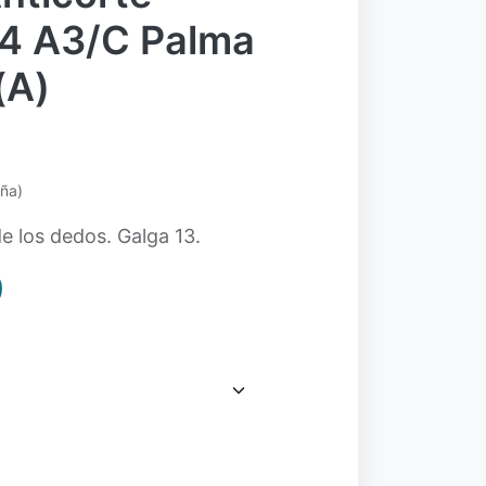
4 A3/C Palma
(A)
eña)
e los dedos. Galga 13.
9