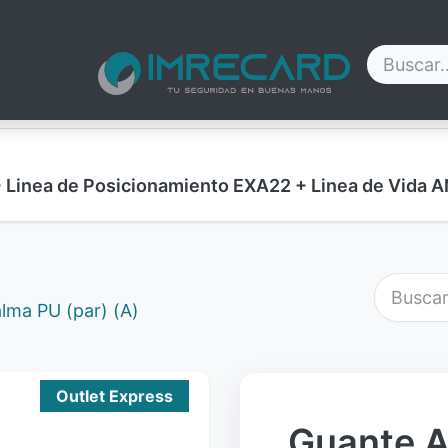
Contáctenos
Blog
Nosotros
Ayuda
+ Linea de Posicionamiento EXA22 + Linea de Vid
lma PU (par) (A)
Outlet Express
Guante A