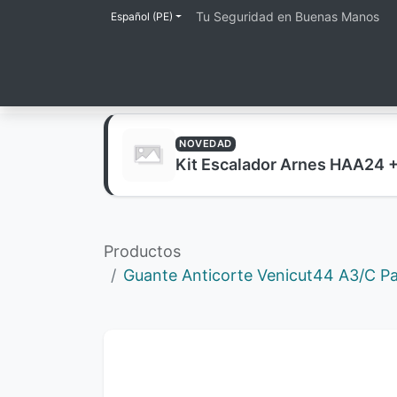
Tu Seguridad en Buenas Manos
Español (PE)
Inicio
Tienda
Lineas de Protección
NOVEDAD
Kit Escalador Arnes HAA24 
Productos
Guante Anticorte Venicut44 A3/C Pa