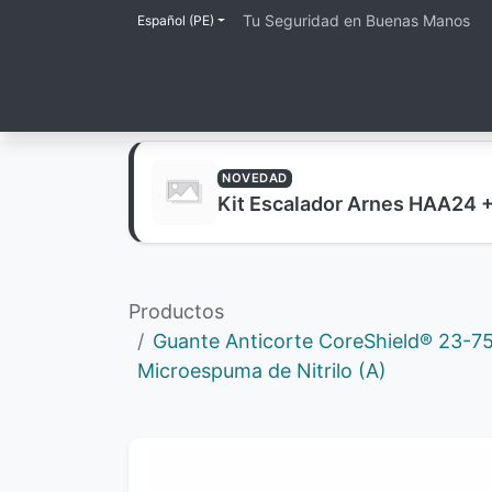
Tu Seguridad en Buenas Manos
Español (PE)
Inicio
Tienda
Lineas de Protección
NOVEDAD
Kit Escalador Arnes HAA24 
Productos
Guante Anticorte CoreShield® 23-7
Microespuma de Nitrilo (A)