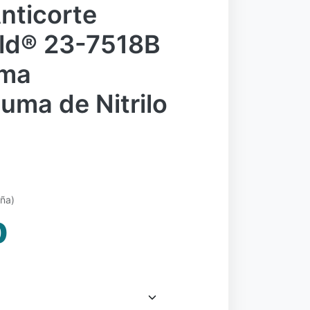
nticorte
ld® 23-7518B
lma
uma de Nitrilo
eña)
0