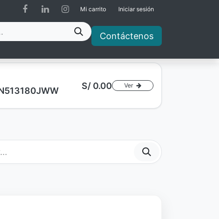
Mi carrito
Iniciar sesión
Contáctenos
S/
0.00
Ver
a AN513180JWW