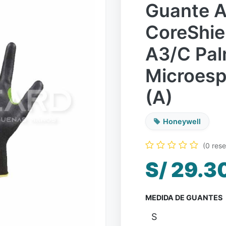
Guante A
CoreShie
A3/C Pa
Microesp
(A)
Honeywell
(0 res
S/
29.3
MEDIDA DE GUANTES