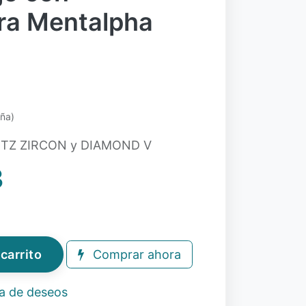
ra Mentalpha
eña)
RTZ ZIRCON y DIAMOND V
3
carrito
Comprar ahora
ta de deseos