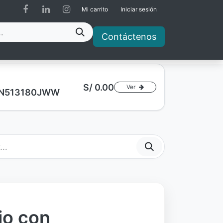
Mi carrito
Iniciar sesión
Contáctenos
S/
0.00
Ver
a AN513180JWW
jo con