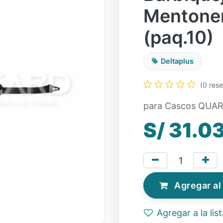
Mentone
(paq.10)
Deltaplus
(0 res
para Cascos QUA
S/
31.0
Agregar al 
Agregar a la lis