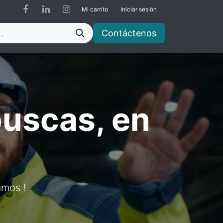
Mi carrito
Iniciar sesión
Contáctenos
buscas, en
amos !