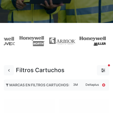
fi
Filtros Cartuchos
3M
Deltaplus
MARCAS EN FILTROS CARTUCHOS
:
Nort